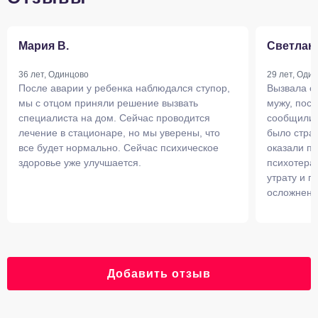
Мария В.
Светлана
36 лет, Одинцово
29 лет, Оди
После аварии у ребенка наблюдался ступор,
Вызвала с
мы с отцом приняли решение вызвать
мужу, посл
специалиста на дом. Сейчас проводится
сообщили 
лечение в стационаре, но мы уверены, что
было страш
все будет нормально. Сейчас психическое
оказали п
здоровье уже улучшается.
психотера
утрату и п
осложнени
Добавить отзыв