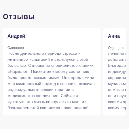
Отзывы
Андрей
Анна
Одинцово
Одинцово
После длительного периода стресса и
Лечение в 
жизненных испытаний я столкнулся с этой
действите
болезнью. Отношение специалистов клиники
Благодаря
«Нарколог - Психиатр» к моему состоянию
индивидуа
было просто незаменимым. Они предложили
справиться
мне комплексный подход к лечению, включая
мучила ме
индивидуальные сессии терапии и
помогли мн
медикаментозное лечение. Сейчас я
но и научи
чувствую, что жизнь вернулась ко мне, и я
своими чу
благодарен этой клинике за новое начало!
всему перс