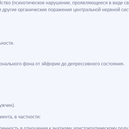
ство (психотическое нарушение, проявляющееся в виде с
 другие органические поражения центральной нервной сис
ьности.
онального фона от эйфории до депрессивного состояния.
ужчин).
ента, в частности:
енность в отношении к знатному аристократическому роду.