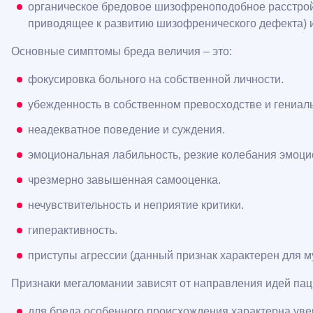
органическое бредовое шизофреноподобное расстрой
приводящее к развитию шизофренического дефекта) и
Основные симптомы бреда величия – это:
фокусировка больного на собственной личности.
убежденность в собственном превосходстве и гениал
неадекватное поведение и суждения.
эмоциональная лабильность, резкие колебания эмоци
чрезмерно завышенная самооценка.
нечувствительность и неприятие критики.
гиперактивность.
приступы агрессии (данный признак характерен для м
Признаки мегаломании зависят от направления идей паци
для бреда особенного происхождения характерна увер