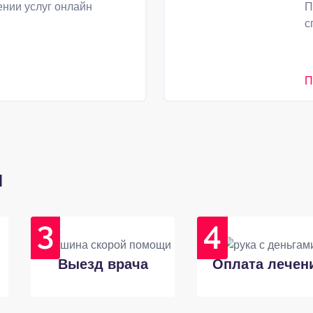
нии услуг онлайн
П
с
П
и
Выезд врача
Оплата лечен