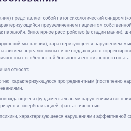
ания) представляет собой патопсихологический синдром (к
характеризующийся преувеличением пациентом собственной
ак паранойя, биполярное расстройство (в стадии мании), ш
(нарушений мышления), характеризующееся нарушением мыс
 развитием нереалистичных и не поддающихся корректировк
ичностных особенностей больного и его жизненного опыта.
ичия относят:
огию, характеризующуюся прогредиентным (постепенно на
леваниями.
опровождающееся фундаментальными нарушениями восприят
ризуется гиперболизацией, фантастичностью.
о психики, характеризующееся нарушениями аффективной с