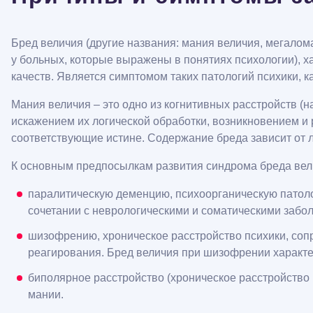
Бред величия (другие названия: мания величия, мегалом
у больных, которые выражены в понятиях психологии), 
качеств. Является симптомом таких патологий психики, к
Мания величия – это одно из когнитивных расстройств 
искажением их логической обработки, возникновением и
соответствующие истине. Содержание бреда зависит от л
К основным предпосылкам развития синдрома бреда вел
паралитическую деменцию, психоорганическую патол
сочетании с неврологическими и соматическими забо
шизофрению, хроническое расстройство психики, с
реагирования. Бред величия при шизофрении характе
биполярное расстройство (хроническое расстройств
мании.