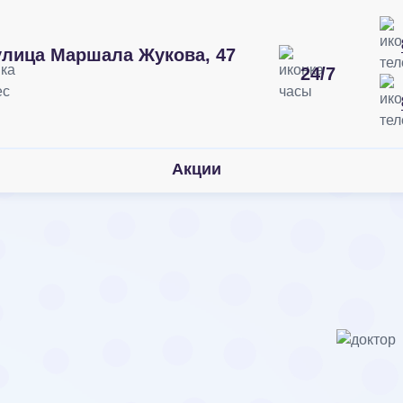
улица Маршала Жукова, 47
24/7
еличия в
Акции