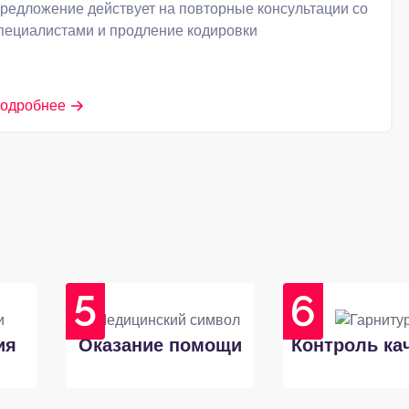
редложение действует на повторные консультации со
пециалистами и продление кодировки
одробнее
ия
Оказание помощи
Контроль ка