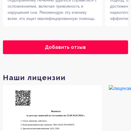
подобранному лечению удалось справиться с
подход, о
осложнениями, включая тревожность и
достижения
нарушения сна. Рекомендую эту клинику
наркологии
всем, кто ищет квалифицированную помощь.
эффективн
Добавить отзыв
Наши лицензии