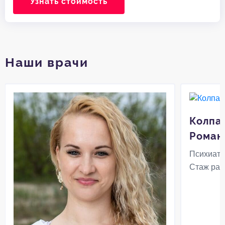
Узнать стоимость
Наши врачи
Колпа
Роман
Психиатр
Стаж раб