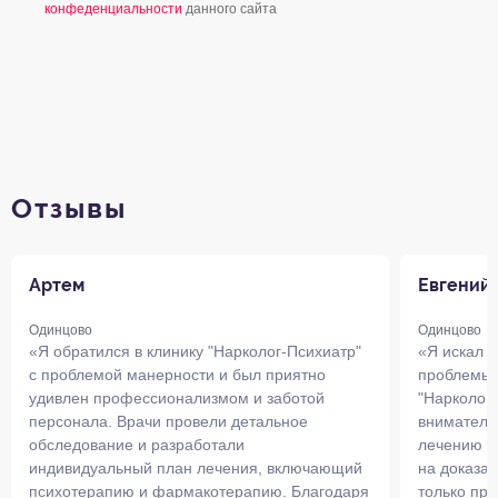
конфеденциальности
данного сайта
Отзывы
Артем
Евгений
Одинцово
Одинцово
«Я обратился в клинику "Нарколог-Психиатр"
«Я искал 
с проблемой манерности и был приятно
проблемы 
удивлен профессионализмом и заботой
"Нарколог-
персонала. Врачи провели детальное
внимательн
обследование и разработали
лечению б
индивидуальный план лечения, включающий
на доказа
психотерапию и фармакотерапию. Благодаря
только пр