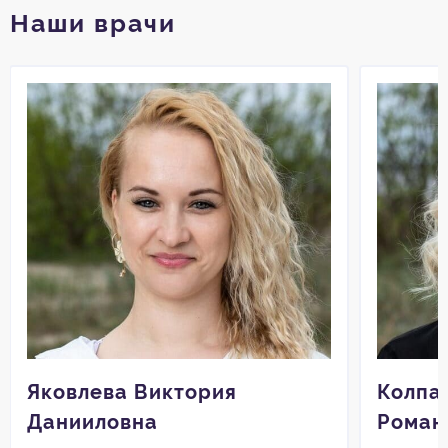
Наши врачи
Яковлева Виктория
Колпа
Данииловна
Роман