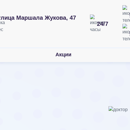
улица Маршала Жукова, 47
24/7
илонг в
Акции