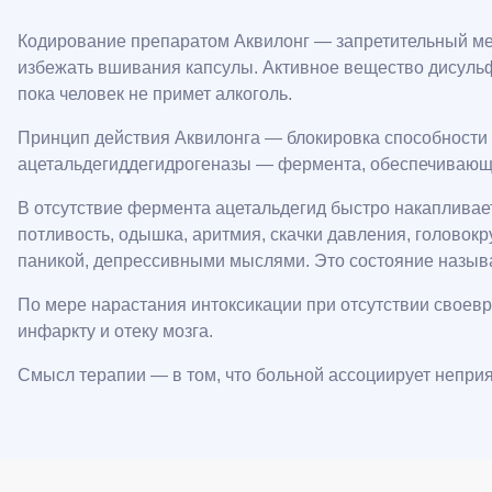
Кодирование препаратом Аквилонг — запретительный ме
избежать вшивания капсулы. Активное вещество дисульфи
пока человек не примет алкоголь.
Принцип действия Аквилонга — блокировка способности п
ацетальдегиддегидрогеназы — фермента, обеспечивающе
В отсутствие фермента ацетальдегид быстро накапливае
потливость, одышка, аритмия, скачки давления, головок
паникой, депрессивными мыслями. Это состояние назыв
По мере нарастания интоксикации при отсутствии своевр
инфаркту и отеку мозга.
Смысл терапии — в том, что больной ассоциирует непри