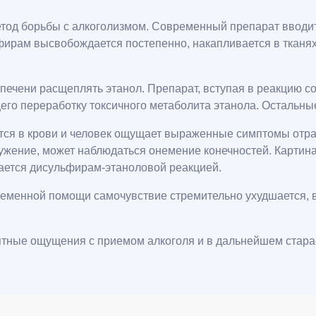
тод борьбы с алкоголизмом. Современный препарат вводит
рам высвобождается постепенно, накапливается в тканях, 
ечени расщеплять этанол. Препарат, вступая в реакцию со
го переработку токсичного метаболита этанола. Остальны
тся в крови и человек ощущает выраженные симптомы отрав
ружение, может наблюдаться онемение конечностей. Картин
ается дисульфирам-этаноловой реакцией.
еменной помощи самочувствие стремительно ухудшается, вы
ятные ощущения с приемом алкоголя и в дальнейшем старае