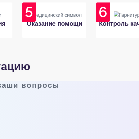
ия
Оказание помощи
Контроль ка
тацию
 ваши вопросы