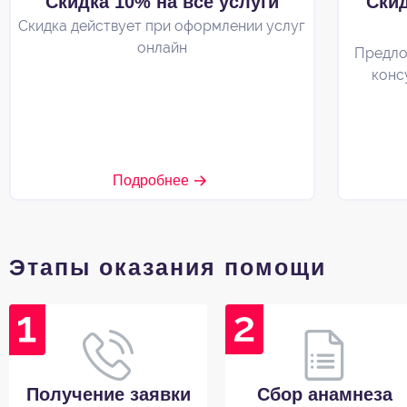
Скидка 10% на все услуги
Ски
Скидка действует при оформлении услуг
онлайн
Предло
конс
Подробнее
Этапы оказания помощи
Получение заявки
Сбор анамнеза