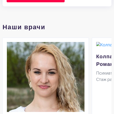
Наши врачи
Колпа
Роман
Психиат
Стаж ра