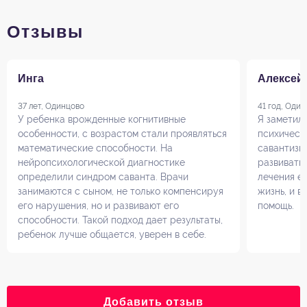
Отзывы
Инга
Алексей
37 лет, Одинцово
41 год, Оди
У ребенка врожденные когнитивные
Я заметил
особенности, с возрастом стали проявляться
психически
математические способности. На
савантизм.
нейропсихологической диагностике
развивать 
определили синдром саванта. Врачи
лечения ег
занимаются с сыном, не только компенсируя
жизнь, и в
его нарушения, но и развивают его
помощь.
способности. Такой подход дает результаты,
ребенок лучше общается, уверен в себе.
Добавить отзыв