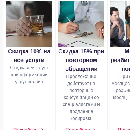
Скидка 10% на
Скидка 15% при
М
все услуги
повторном
реаби
Скидка действует
обращении
по
при оформлении
Предложение
При 
услуг онлайн
действует на
месяцев
повторные
реабил
консультации со
месяц -
специалистами и
продление
кодировки
Подробнее
Подробнее
Подр