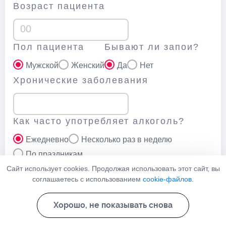
Возраст пациента
Пол пациента
Бывают ли запои?
Мужской
Женский
Да
Нет
Хронические заболевания
Как часто употребляет алкоголь?
Ежедневно
Несколько раз в неделю
По праздникам
Ваш телефон
Сайт использует cookies. Продолжая использовать этот сайт, вы
соглашаетесь с использованием
cookie-файлов
.
Хорошо, не показывать снова
Нажимая кнопку “Отправить” вы соглашаетесь с
политикой