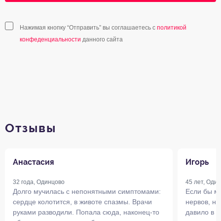
Нажимая кнопку “Отправить” вы соглашаетесь с
политикой
конфеденциальности
данного сайта
Отзывы
Анастасия
Игорь
32 года, Одинцово
45 лет, Оди
Долго мучилась с непонятными симптомами:
Если бы мн
сердце колотится, в животе спазмы. Врачи
нервов, не
руками разводили. Попала сюда, наконец-то
давило в г